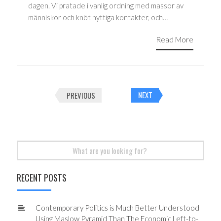
dagen. Vi pratade i vanlig ordning med massor av
människor och knöt nyttiga kontakter, och…
Read More
Posts
PREVIOUS
NEXT
navigation
Search
for:
RECENT POSTS
Contemporary Politics is Much Better Understood
Using Maslow Pyramid Than The Economic Left-to-