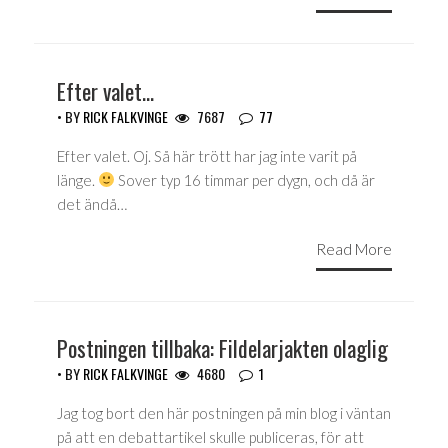
Efter valet…
• BY
RICK FALKVINGE
7687
77
Efter valet. Oj. Så här trött har jag inte varit på
länge.
Sover typ 16 timmar per dygn, och då är
det ändå…
Read More
Postningen tillbaka: Fildelarjakten olaglig
• BY
RICK FALKVINGE
4680
1
Jag tog bort den här postningen på min blog i väntan
på att en debattartikel skulle publiceras, för att