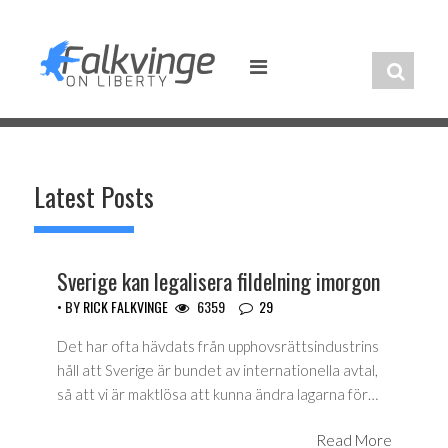
Skip
to
content
Latest Posts
Sverige kan legalisera fildelning imorgon
• BY
RICK FALKVINGE
6359
29
Det har ofta hävdats från upphovsrättsindustrins
håll att Sverige är bundet av internationella avtal,
så att vi är maktlösa att kunna ändra lagarna för…
Read More