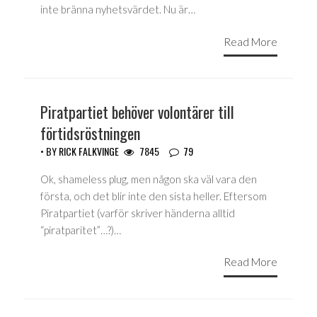
inte bränna nyhetsvärdet. Nu är…
Read More
Piratpartiet behöver volontärer till
förtidsröstningen
• BY
RICK FALKVINGE
7845
79
Ok, shameless plug, men någon ska väl vara den
första, och det blir inte den sista heller. Eftersom
Piratpartiet (varför skriver händerna alltid
“piratparitet”…?)…
Read More